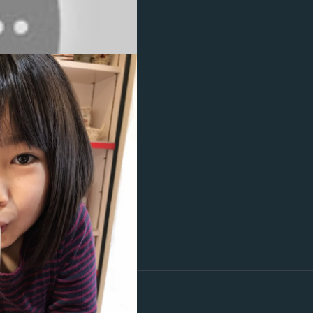
🍌
⬇️⬇️⬇️⬇️