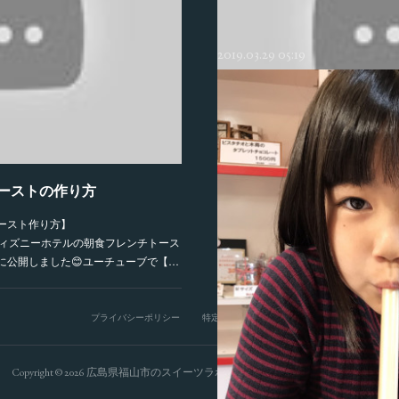
2019.03.29 05:19
ーストの作り方
恋するバナナジュース発売🍌
ースト作り方】
くわしくは下のブログをご覧下さい⬇️⬇️⬇️⬇️⬇️⬇️
yPw_s高級ディズニーホテルの朝食フレンチトース
eに公開しました😊ユーチューブで【…
プライバシーポリシー
特定商取引法に基づく表記
Copyright ©
2026
広島県福山市のスイーツラボミルク（パン、ケーキ、カフェ）
.